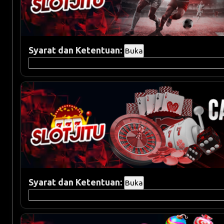
Syarat dan Ketentuan:
Syarat dan Ketentuan: