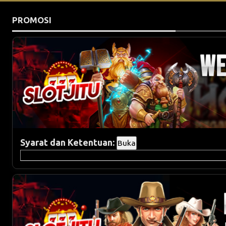
PROMOSI
Syarat dan Ketentuan: