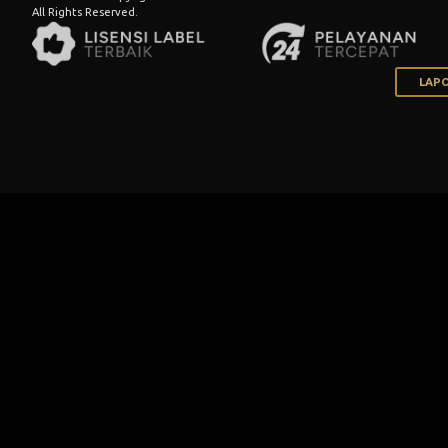
All Rights Reserved.
LAPO