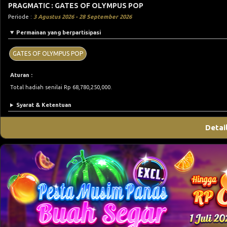
PRAGMATIC : GATES OF OLYMPUS POP
Periode :
3 Agustus 2026 - 28 September 2026
Permainan yang berpartisipasi
GATES OF OLYMPUS POP
Aturan :
Total hadiah senilai Rp 68,780,250,000.
Syarat & Ketentuan
Detai