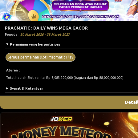
PRAGMATIC : DAILY WINS MEGA GACOR
Periode :
30 Maret 2026 - 28 Maret 2027
Permainan yang berpartisipasi
Semua permainan slot Pragmatic Play
Aturan :
Total hadiah Slot senilai Rp 5,983,200,000 (bagian dari Rp 88,000,000,000).
Syarat & Ketentuan
Detai