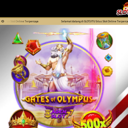
erpercaya
Selamat datang di SLOTJITU Situs Slot Online Terpercaya