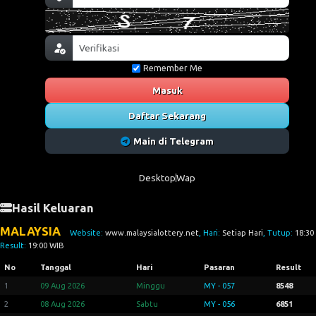
Remember Me
Masuk
Daftar Sekarang
Main di Telegram
Desktop
Wap
Hasil Keluaran
MALAYSIA
Website:
www.malaysialottery.net
, Hari:
Setiap Hari
, Tutup:
18:30
Result:
19:00 WIB
No
Tanggal
Hari
Pasaran
Result
1
09 Aug 2026
Minggu
MY - 057
8548
2
08 Aug 2026
Sabtu
MY - 056
6851