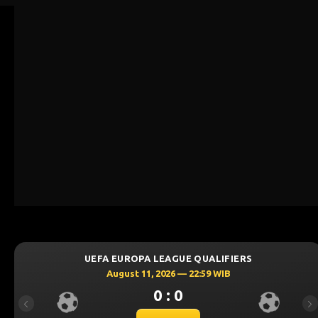
UEFA EUROPA LEAGUE QUALIFIERS
August 11, 2026 — 22:59 WIB
0 : 0
Previous
Ne