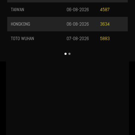
TAIWAN
06-08-2026
4587
HONGKONG
06-08-2026
3634
TOTO WUHAN
07-08-2026
5883