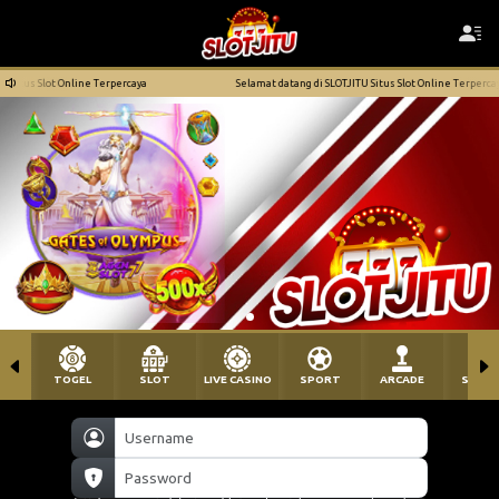
tus Slot Online Terpercaya
Selamat datang di SLOTJITU Situs Slot Online Terpercaya
TOGEL
SLOT
LIVE CASINO
SPORT
ARCADE
SABU