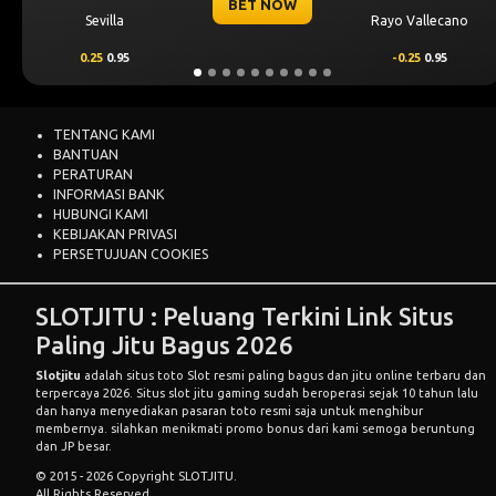
BET NOW
Rayo Vallecano
Alaves
-0.25
0.95
0.00
0.62
TENTANG KAMI
BANTUAN
PERATURAN
INFORMASI BANK
HUBUNGI KAMI
KEBIJAKAN PRIVASI
PERSETUJUAN COOKIES
SLOTJITU : Peluang Terkini Link Situs
Paling Jitu Bagus 2026
Slotjitu
adalah situs toto Slot resmi paling bagus dan jitu online terbaru dan
terpercaya 2026. Situs slot jitu gaming sudah beroperasi sejak 10 tahun lalu
dan hanya menyediakan pasaran toto resmi saja untuk menghibur
membernya. silahkan menikmati promo bonus dari kami semoga beruntung
dan JP besar.
© 2015 - 2026 Copyright SLOTJITU.
All Rights Reserved.