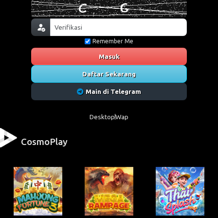
Remember Me
Masuk
Daftar Sekarang
Main di Telegram
Desktop
Wap
CosmoPlay