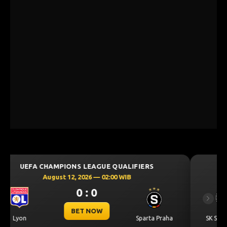
UEFA CHAMPIONS LEAGUE QUALIFIERS
August 12, 2026 — 01:30 WIB
0 : 0
Previous
Next
BET NOW
SK Sturm Graz
Fenerbahce