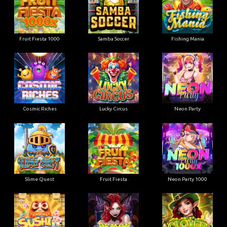
Fruit Fiesta 1000
Samba Soccer
Fishing Mania
Cosmic Riches
Lucky Circus
Neon Party
Slime Quest
Fruit Fiesta
Neon Party 1000