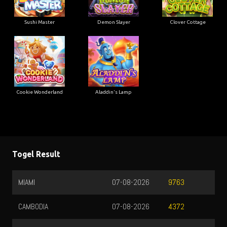
Sushi Master
Demon Slayer
Clover Cottage
Cookie Wonderland
Aladdin's Lamp
Togel Result
MIAMI
07-08-2026
HK SI
9763
CAMBODIA
07-08-2026
MALAY
4372