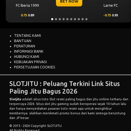
BET NOW
Larne FC
Bodo Glimt
-0.75
0.93
0.75
0.77
TENTANG KAMI
BANTUAN
PERATURAN
INFORMASI BANK
HUBUNGI KAMI
KEBIJAKAN PRIVASI
PERSETUJUAN COOKIES
SLOTJITU : Peluang Terkini Link Situs
Paling Jitu Bagus 2026
Slotjitu
adalah situs toto Slot resmi paling bagus dan jitu online terbaru dan
terpercaya 2026. Situs slot jitu gaming sudah beroperasi sejak 10 tahun lalu
dan hanya menyediakan pasaran toto resmi saja untuk menghibur
membernya. silahkan menikmati promo bonus dari kami semoga beruntung
dan JP besar.
© 2015 - 2026 Copyright SLOTJITU.
All Rights Reserved.