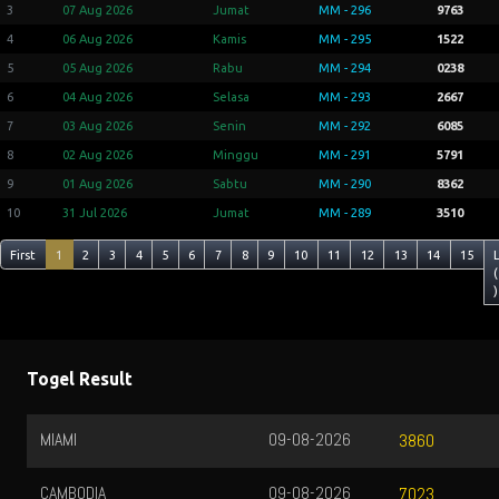
3
07 Aug 2026
Jumat
MM - 296
9763
4
06 Aug 2026
Kamis
MM - 295
1522
5
05 Aug 2026
Rabu
MM - 294
0238
6
04 Aug 2026
Selasa
MM - 293
2667
7
03 Aug 2026
Senin
MM - 292
6085
8
02 Aug 2026
Minggu
MM - 291
5791
9
01 Aug 2026
Sabtu
MM - 290
8362
10
31 Jul 2026
Jumat
MM - 289
3510
First
1
2
3
4
5
6
7
8
9
10
11
12
13
14
15
(
)
Togel Result
MIAMI
09-08-2026
3860
CAMBODIA
09-08-2026
7023